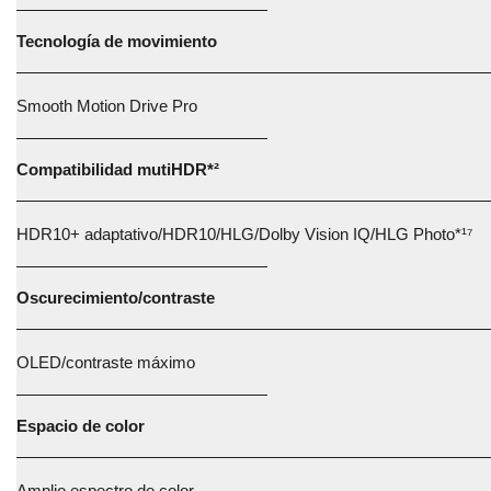
Tecnología de movimiento
Smooth Motion Drive Pro
Compatibilidad mutiHDR*²
HDR10+ adaptativo/HDR10/HLG/Dolby Vision IQ/HLG Photo*¹⁷
Oscurecimiento/contraste
OLED/contraste máximo
Espacio de color
Amplio espectro de color