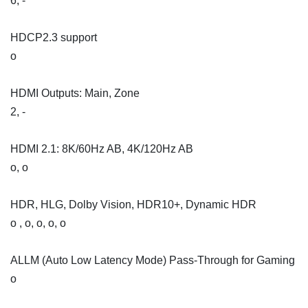
6, -
HDCP2.3 support
o
HDMI Outputs: Main, Zone
2, -
HDMI 2.1: 8K/60Hz AB, 4K/120Hz AB
o, o
HDR, HLG, Dolby Vision, HDR10+, Dynamic HDR
o , o, o, o, o
ALLM (Auto Low Latency Mode) Pass-Through for Gaming
o