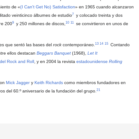
miento de «
(I Can't Get No) Satisfaction
» en 1965 cuando alcanzaron
7
ditado veinticinco álbumes de estudio
​ y colocado treinta y dos
9
10
11
tre 200
​ y 250 millones de discos,
​ se convirtieron en unos de
13
14
15
nes que sentó las bases del
rock
contemporáneo.
​ Contando
entre ellos destacan
Beggars Banquet
(1968),
Let It
del Rock and Roll
, y en 2004 la revista
estadounidense
Rolling
con
Mick Jagger
y
Keith Richards
como miembros fundadores en
21
s del 60.º aniversario de la fundación del grupo.