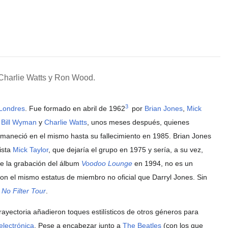
, Charlie Watts y Ron Wood.
3
Londres
. Fue formado en abril de 1962
​ por
Brian Jones
,
Mick
e
Bill Wyman
y
Charlie Watts
, unos meses después, quienes
rmaneció en el mismo hasta su fallecimiento en 1985. Brian Jones
ista
Mick Taylor
, que dejaría el grupo en 1975 y sería, a su vez,
e la grabación del álbum
Voodoo Lounge
en 1994, no es un
on el mismo estatus de miembro no oficial que Darryl Jones. Sin
a
No Filter Tour
.
ayectoria añadieron toques estilísticos de otros géneros para
electrónica
. Pese a encabezar junto a
The Beatles
(con los que