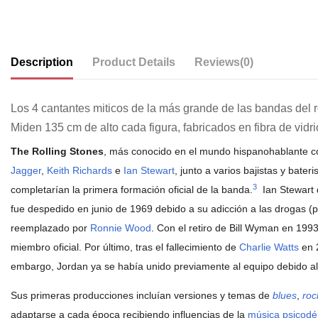
Description
Product Details
Reviews
(0)
Los 4 cantantes miticos de la más grande de las bandas del r
Miden 135 cm de alto cada figura, fabricados en fibra de vidr
The Rolling Stones
, más conocido en el mundo hispanohablante
Jagger
,
Keith Richards
e
Ian Stewart
, junto a varios bajistas y bate
3
completarían la primera formación oficial de la banda.
​ Ian Stewar
fue despedido en junio de 1969 debido a su adicción a las drogas (p
reemplazado por
Ronnie Wood
. Con el retiro de Bill Wyman en 1993
miembro oficial. Por último, tras el fallecimiento de
Charlie Watts
en 2
embargo, Jordan ya se había unido previamente al equipo debido al
Sus primeras producciones incluían versiones y temas de
blues
,
roc
adaptarse a cada época recibiendo influencias de la
música psicodé