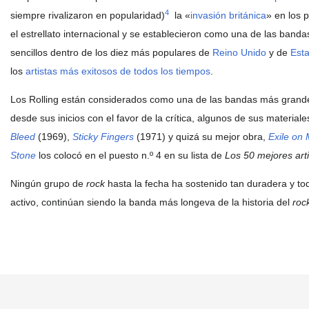
4
siempre rivalizaron en popularidad)
​ la «
invasión británica
» en los 
el estrellato internacional y se establecieron como una de las band
sencillos dentro de los diez más populares de
Reino Unido
y de
Est
los
artistas más exitosos de todos los tiempos
.
Los Rolling están considerados como una de las bandas más grandes 
desde sus inicios con el favor de la crítica, algunos de sus materia
Bleed
(1969),
Sticky Fingers
(1971) y quizá su mejor obra,
Exile on 
Stone
los colocó en el puesto n.º 4 en su lista de
Los 50 mejores art
Ningún grupo de
rock
hasta la fecha ha sostenido tan duradera y t
activo, continúan siendo la banda más longeva de la historia del
roc