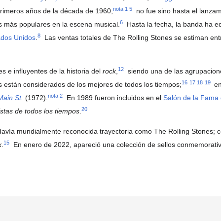
nota 1
5
primeros años de la década de 1960,
​ no fue sino hasta el lanza
6
as más populares en la escena musical.
​ Hasta la fecha, la banda ha e
8
ados Unidos
.
​ Las ventas totales de The Rolling Stones se estiman en
12
e influyentes de la historia del
rock
,
​ siendo una de las agrupacio
16
17
18
19
les están considerados de los mejores de todos los tiempos;
​ 
nota 2
Main St.
(1972).
​ En 1989 fueron incluidos en el
Salón de la Fama 
20
istas de todos los tiempos
.
odavía mundialmente reconocida trayectoria como The Rolling Stones; 
15
k
.
​ En enero de 2022, apareció una colección de sellos conmemorativo