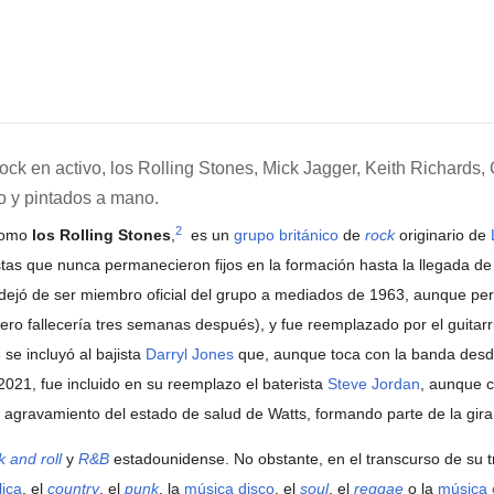
ock en activo, los Rolling Stones, Mick Jagger, Keith Richards
io y pintados a mano.
2
 como
los Rolling Stones
,
​ es un
grupo
británico
de
rock
originario de
ristas que nunca permanecieron fijos en la formación hasta la llegada d
t dejó de ser miembro oficial del grupo a mediados de 1963, aunque pe
ero fallecería tres semanas después), y fue reemplazado por el guitarr
 se incluyó al bajista
Darryl Jones
que, aunque toca con la banda desd
021, fue incluido en su reemplazo el baterista
Steve Jordan
, aunque c
 agravamiento del estado de salud de Watts, formando parte de la gir
k and roll
y
R&B
estadounidense. No obstante, en el transcurso de su tr
lica
, el
country
, el
punk
, la
música disco
, el
soul
, el
reggae
o la
música 