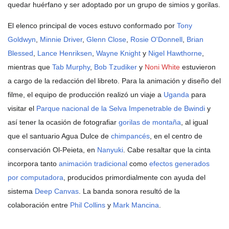
quedar huérfano y ser adoptado por un grupo de simios y gorilas.
El elenco principal de voces estuvo conformado por
Tony
Goldwyn
,
Minnie Driver
,
Glenn Close
,
Rosie O'Donnell
,
Brian
Blessed
,
Lance Henriksen
,
Wayne Knight
y
Nigel Hawthorne
,
mientras que
Tab Murphy
,
Bob Tzudiker
y
Noni White
estuvieron
a cargo de la redacción del libreto. Para la animación y diseño del
filme, el equipo de producción realizó un viaje a
Uganda
para
visitar el
Parque nacional de la Selva Impenetrable de Bwindi
y
así tener la ocasión de fotografiar
gorilas de montaña
, al igual
que el santuario Agua Dulce de
chimpancés
, en el centro de
conservación Ol-Peieta, en
Nanyuki
. Cabe resaltar que la cinta
incorpora tanto
animación tradicional
como
efectos generados
por computadora
, producidos primordialmente con ayuda del
sistema
Deep Canvas
. La banda sonora resultó de la
colaboración entre
Phil Collins
y
Mark Mancina
.