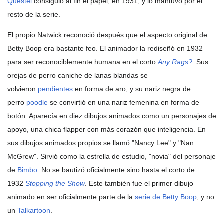
Questel
consiguió al fin el papel, en 1931, y lo mantuvo por el
resto de la serie.
El propio Natwick reconoció después que el aspecto original de
Betty Boop era bastante feo. El animador la rediseñó en 1932
para ser reconociblemente humana en el corto
Any Rags?
. Sus
orejas de perro caniche de lanas blandas se
volvieron
pendientes
en forma de aro, y su nariz negra de
perro
poodle
se convirtió en una nariz femenina en forma de
botón. Aparecía en diez dibujos animados como un personajes de
apoyo, una chica flapper con más corazón que inteligencia. En
sus dibujos animados propios se llamó "Nancy Lee" y "Nan
McGrew". Sirvió como la estrella de estudio, "novia" del personaje
de
Bimbo
. No se bautizó oficialmente sino hasta el corto de
1932
Stopping the Show
. Este también fue el primer dibujo
animado en ser oficialmente parte de la
serie de Betty Boop
, y no
un
Talkartoon
.