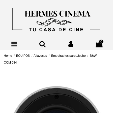
0
Home
EQUIPOS
Altavoces
Empotrables pared/techo
B&W
CCM 684