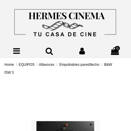
0
Home
EQUIPOS
Altavoces
Empotrables pared/techo
B&W
ISW 3