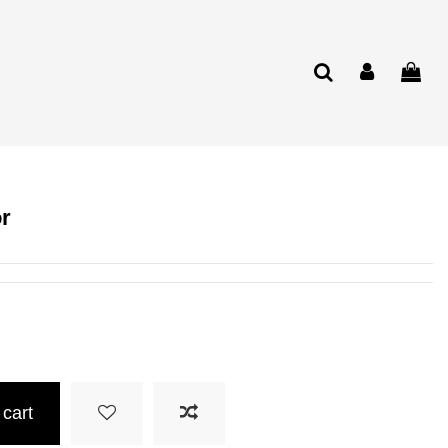
r
 cart