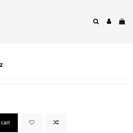
z
 cart