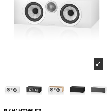
B&W HTM6 S3