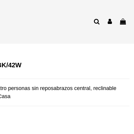
BK/42W
ro personas sin reposabrazos central, reclinable
 Casa