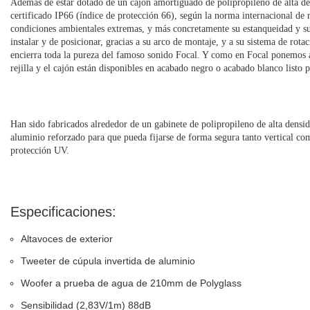
Además de estar dotado de un cajón amortiguado de polipropileno de alta de
certificado IP66 (índice de protección 66), según la norma internacional de re
condiciones ambientales extremas, y más concretamente su estanqueidad y su 
instalar y de posicionar, gracias a su arco de montaje, y a su sistema de rot
encierra toda la pureza del famoso sonido Focal. Y como en Focal ponemos ate
rejilla y el cajón están disponibles en acabado negro o acabado blanco listo p
Han sido fabricados alrededor de un gabinete de polipropileno de alta densid
aluminio reforzado para que pueda fijarse de forma segura tanto vertical c
protección UV.
Especificaciones:
Altavoces de exterior
Tweeter de cúpula invertida de aluminio
Woofer a prueba de agua de 210mm de Polyglass
Sensibilidad (2,83V/1m) 88dB