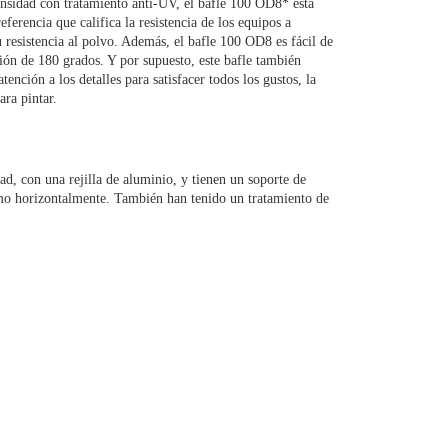
nsidad con tratamiento anti-UV, el bafle 100 OD8* está
ferencia que califica la resistencia de los equipos a
resistencia al polvo. Además, el bafle 100 OD8 es fácil de
ación de 180 grados. Y por supuesto, este bafle también
nción a los detalles para satisfacer todos los gustos, la
ara pintar.
ad, con una rejilla de aluminio, y tienen un soporte de
omo horizontalmente. También han tenido un tratamiento de