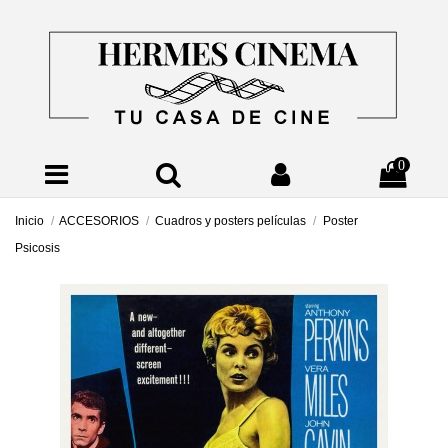
0
Inicio
ACCESORIOS
Cuadros y posters películas
Poster
Psicosis