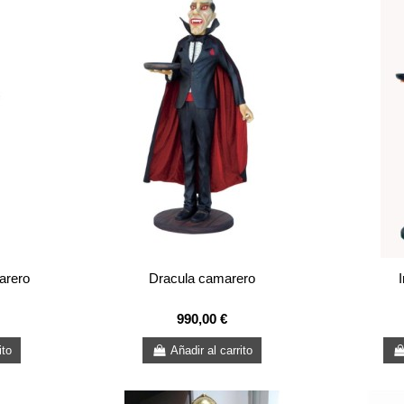
arero
Dracula camarero
990,00 €
ito
Añadir al carrito