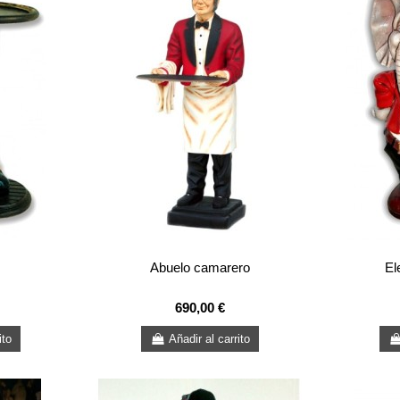
Abuelo camarero
El
690,00 €
ito
Añadir al carrito