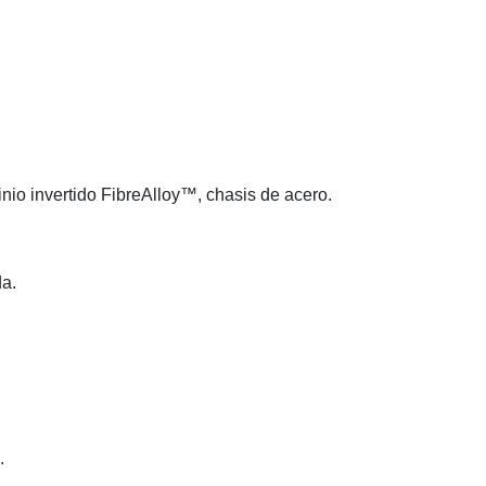
nio invertido FibreAlloy™, chasis de acero.
da.
.