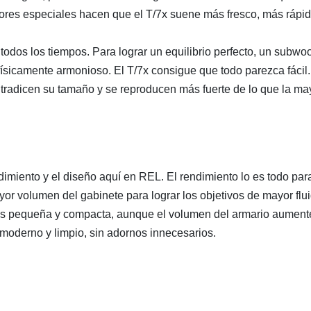
tadores especiales hacen que el T/7x suene más fresco, más rápi
todos los tiempos. Para lograr un equilibrio perfecto, un subwoo
físicamente armonioso. El T/7x consigue que todo parezca fácil
radicen su tamaño y se reproducen más fuerte de lo que la may
imiento y el diseño aquí en REL. El rendimiento lo es todo para
r volumen del gabinete para lograr los objetivos de mayor fluid
más pequeña y compacta, aunque el volumen del armario aument
s moderno y limpio, sin adornos innecesarios.