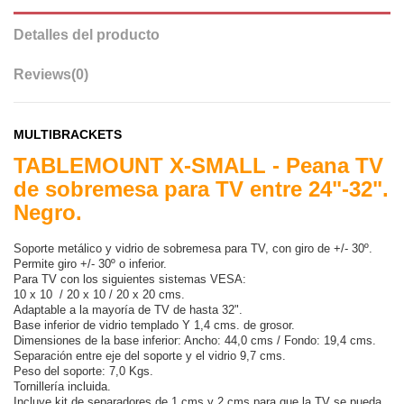
Detalles del producto
Reviews
(0)
MULTIBRACKETS
TABLEMOUNT X-SMALL - Peana TV
de sobremesa para TV entre 24"-32".
Negro.
Soporte metálico y vidrio de sobremesa para TV, con giro de +/- 30º.
Permite giro +/- 30º o inferior.
Para TV con los siguientes sistemas VESA:
10 x 10 / 20 x 10 / 20 x 20 cms.
Adaptable a la mayoría de TV de hasta 32".
Base inferior de vidrio templado Y 1,4 cms. de grosor.
Dimensiones de la base inferior: Ancho: 44,0 cms / Fondo: 19,4 cms.
Separación entre eje del soporte y el vidrio 9,7 cms.
Peso del soporte: 7,0 Kgs.
Tornillería incluida.
Incluye kit de separadores de 1 cms y 2 cms para que la TV se pueda