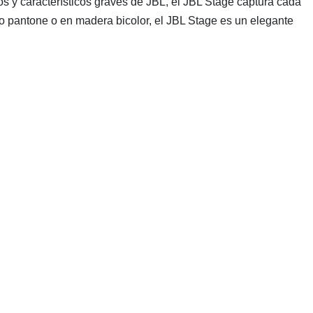
os y característicos graves de JBL, el JBL Stage captura cada
ro pantone o en madera bicolor, el JBL Stage es un elegante