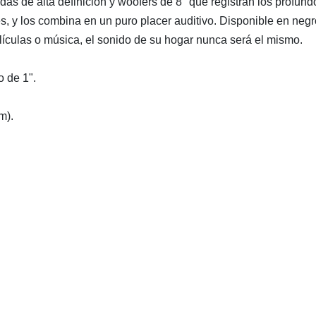
as de alta definición y woofers de 8" que registran los profund
s, y los combina en un puro placer auditivo. Disponible en neg
ículas o música, el sonido de su hogar nunca será el mismo.
o de 1".
m).