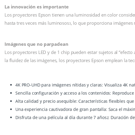
La innovación es importante
Los proyectores Epson tienen una luminosidad en color consider
hasta tres veces más luminosos
, lo que proporciona imágenes m
3
Imágenes que no parpadean
Los proyectores LED y de 1 chip pueden estar sujetos al “efecto
la fluidez de las imágenes, los proyectores Epson emplean la tecn
4K PRO-UHD para imágenes nítidas y claras: Visualiza 4K na
Sencilla configuración y acceso a los contenidos: Reproduc
Alta calidad y precio asequible: Características flexibles q
Una experiencia cautivadora de gran pantalla: Saca el máxim
Disfruta de una película al día durante 7 años
: Duración d
2