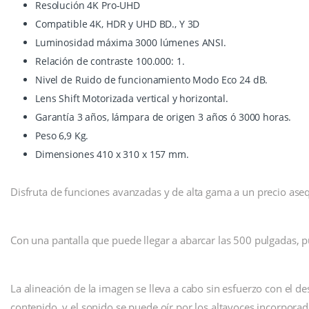
Resolución 4K Pro-UHD
Compatible 4K, HDR y UHD BD., Y 3D
Luminosidad máxima 3000 lúmenes ANSI.
Relación de contraste 100.000: 1.
Nivel de Ruido de funcionamiento Modo Eco 24 dB.
Lens Shift Motorizada vertical y horizontal.
Garantía 3 años, lámpara de origen 3 años ó 3000 horas.
Peso 6,9 Kg.
Dimensiones 410 x 310 x 157 mm.
Disfruta de funciones avanzadas y de alta gama a un precio as
Con una pantalla que puede llegar a abarcar las 500 pulgadas, p
La alineación de la imagen se lleva a cabo sin esfuerzo con el de
contenido, y el sonido se puede oír por los altavoces incorpora