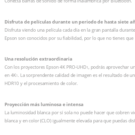
Conecta barras de sonido de forma inalámbrica por Bluetooth.
Disfruta de películas durante un periodo de hasta siete a
Disfruta viendo una película cada día en la gran pantalla durant
Epson son conocidos por su fiabilidad, por lo que no tienes que
Una resolución extraordinaria
Con los proyectores Epson 4K PRO-UHD
, podrás aprovechar un
1
en 4K
. La sorprendente calidad de imagen es el resultado de un
1
HDR10 y el procesamiento de color.
Proyección más luminosa e intensa
La luminosidad blanca por sí sola no puede hacer que cobren vi
blanca y en color (CLO) igualmente elevada para que puedas disfr