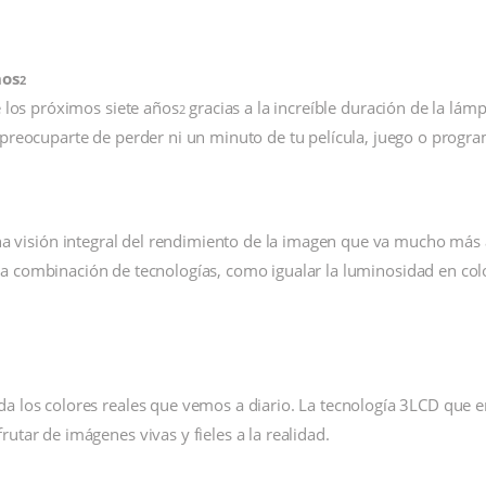
ños
2
e los próximos siete años
gracias a la increíble duración de la lá
2
 preocuparte de perder ni un minuto de tu película, juego o progra
a visión integral del rendimiento de la imagen que va mucho más al
a combinación de tecnologías, como igualar la luminosidad en colo
da los colores reales que vemos a diario. La tecnología 3LCD que
utar de imágenes vivas y fieles a la realidad.