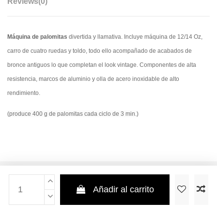
Reviews
(0)
Máquina de palomitas
divertida y llamativa. Incluye máquina de 12/14 Oz,
carro de cuatro ruedas y toldo, todo ello acompañado de acabados de
bronce antiguos lo que completan el look vintage. Componentes de alta
resistencia, marcos de aluminio y olla de acero inoxidable de alto
rendimiento.
(produce 400 g de palomitas cada ciclo de 3 min.)
Añadir al carrito