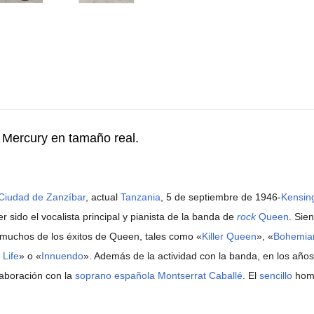
e Mercury en tamaño real.
Ciudad de Zanzíbar
, actual
Tanzania
, 5 de septiembre de 1946-
Kensin
 sido el vocalista principal y pianista de la banda de
rock
Queen
. Sie
ó muchos de los éxitos de Queen, tales como «
Killer Queen
», «
Bohemia
 Life
» o «
Innuendo
». Además de la actividad con la banda, en los años
laboración con la
soprano
española
Montserrat Caballé
. El
sencillo
homó