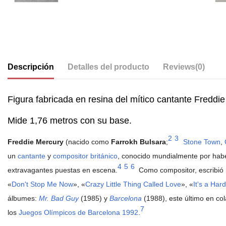
Descripción
Detalles del producto
Reviews
(0)
Figura fabricada en resina del mítico cantante Freddi
Mide 1,76 metros con su base.
2
3
Freddie Mercury
(nacido como
Farrokh Bulsara
;
​
Stone Town
,
un
cantante
y
compositor
británico
, conocido mundialmente por haber
4
5
6
extravagantes puestas en escena.
​ Como compositor, escribi
«
Don't Stop Me Now
», «
Crazy Little Thing Called Love
», «
It's a Hard
álbumes:
Mr. Bad Guy
(1985) y
Barcelona
(1988), este último en co
7
los
Juegos Olímpicos de Barcelona 1992
.