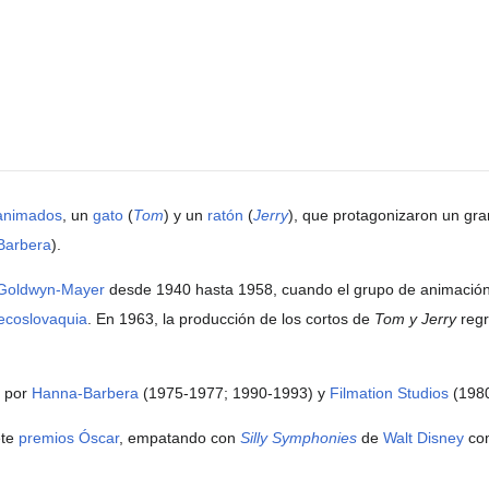
animados
, un
gato
(
Tom
) y un
ratón
(
Jerry
), que protagonizaron un g
Barbera
).
Goldwyn-Mayer
desde 1940 hasta 1958, cuando el grupo de animación 
ecoslovaquia
. En 1963, la producción de los cortos de
Tom y Jerry
regr
n por
Hanna-Barbera
(1975-1977; 1990-1993) y
Filmation Studios
(1980
ete
premios Óscar
, empatando con
Silly Symphonies
de
Walt Disney
com