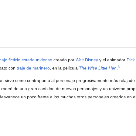
aje ficticio
estadounidense
creado por
Walt Disney
y el animador
Dick
3
 pato con
traje de marinero
, en la película
The Wise Little Hen
.
n sirve como contrapunto al personaje progresivamente más relajado
 rodeó de una gran cantidad de nuevos personajes y un universo prop
e desvanece un poco frente a los muchos otros personajes creados en e