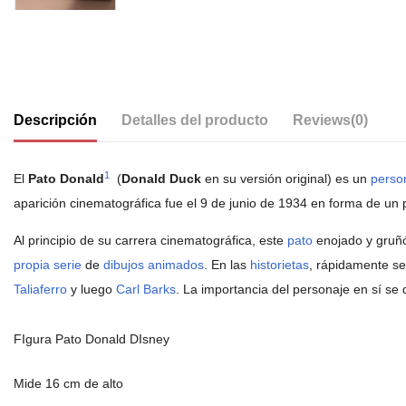
Descripción
Detalles del producto
Reviews
(0)
1
El
Pato Donald
​ (
Donald Duck
en su versión original) es un
person
aparición cinematográfica fue el 9 de junio de 1934 en forma de un
Al principio de su carrera cinematográfica, este
pato
enojado y gruñó
propia serie
de
dibujos animados
. En las
historietas
, rápidamente se
Taliaferro
y luego
Carl Barks
. La importancia del personaje en sí s
FIgura Pato Donald DIsney
Mide 16 cm de alto